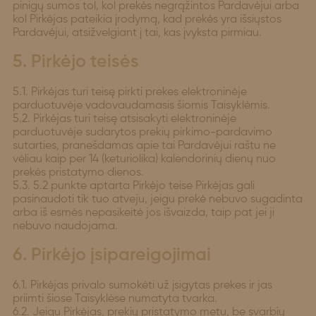
pinigų sumos tol, kol prekės negrąžintos Pardavėjui arba
kol Pirkėjas pateikia įrodymą, kad prekės yra išsiųstos
Pardavėjui, atsižvelgiant į tai, kas įvyksta pirmiau.
5. Pirkėjo teisės
5.1. Pirkėjas turi teisę pirkti prekes elektroninėje
parduotuvėje vadovaudamasis šiomis Taisyklėmis.
5.2. Pirkėjas turi teisę atsisakyti elektroninėje
parduotuvėje sudarytos prekių pirkimo-pardavimo
sutarties, pranešdamas apie tai Pardavėjui raštu ne
vėliau kaip per 14 (keturiolika) kalendorinių dienų nuo
prekės pristatymo dienos.
5.3. 5.2 punkte aptarta Pirkėjo teise Pirkėjas gali
pasinaudoti tik tuo atveju, jeigu prekė nebuvo sugadinta
arba iš esmės nepasikeitė jos išvaizda, taip pat jei ji
nebuvo naudojama.
6. Pirkėjo įsipareigojimai
6.1. Pirkėjas privalo sumokėti už įsigytas prekes ir jas
priimti šiose Taisyklėse numatyta tvarka.
6.2. Jeigu Pirkėjas, prekių pristatymo metu, be svarbių