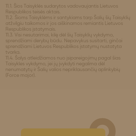
11.1. Šios Taisyklės sudarytos vadovaujantis Lietuvos
Respublikos teisės aktais.
11.2. Šioms Taisyklėms ir santykiams tarp Šalių šių Taisyklių
atžvilgiu taikomos ir jos aiškinamos remiantis Lietuvos
Respublikos įstatymais.
11.3. Visi nesutarimai, kilę dėl šių Taisyklių vykdymo,
sprendžiami derybų būdu. Nepavykus susitarti, ginčai
sprendžiami Lietuvos Respublikos įstatymų nustatyta
tvarka.
11.4. Šalys atleidžiamos nuo įsipareigojimų pagal šias
Taisykles vykdymo, jei jų įvykdyti negalima dėl
nenumatytų ir Šalių valios nepriklausančių aplinkybių
(Force major).