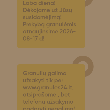
Laba diena!
Dėkojame už Jūsų
susidomėjimą!
Prekybą granulėmis
atnaujinsime 2026-
08-17 d!
Granulių galima
užsakyti tik per
www.granules24.lt,
atsiprašome , bet
telefonu užsakymo
padaryti negalima!