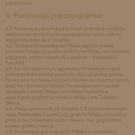
parduotuve.
4. Pardavėjo įsipareigojimai
4.1. Pardavėjas įsipareigoja sudaryti galimybę naudotis
elektroninės parduotuvės paslaugomis, kurios veikimo
sąlygas nustato šios Taisyklės.
4.2. Pardavėjas įsipareigoja Pirkėjo įsigytas prekes
pristatyti Pirkėjo pasirinktu pristatymo būdu, remdamasis
sąlygomis, kurias nustato šios pirkimo – pardavimo
Taisyklės.
4.3. Kai dėl nenumatytų aplinkybių Pardavėjas negali
pristatyti elektroninėje parduotuvėje užsakytas prekes,
Pardavėjas turi teisę nutraukti Pirkimo-pardavimo sutartį
prieš tai informavęs pirkėją. Pardavėjas gali pasiūlyti
analogišką prekę. Pirkėjui atsisakius, Pardavėjas
įsipareigoja grąžinti sumokėtus pinigus per 3 darbo
dienas.
4.4. Pirkėjui pasinaudojus Taisyklių 5.2. punkte numatyta
teise, Pardavėjas įsipareigoja grąžinti Pirkėjui sumokėtus
pinigus per 5 (penkias) darbo dienas, nuo grąžinamos
prekės gavimo dienos.
4.5. Pardavėjas gali negrąžinti Pirkėjui jo sumokėtos