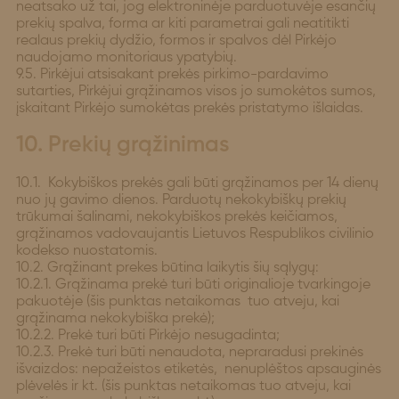
neatsako už tai, jog elektroninėje parduotuvėje esančių
prekių spalva, forma ar kiti parametrai gali neatitikti
realaus prekių dydžio, formos ir spalvos dėl Pirkėjo
naudojamo monitoriaus ypatybių.
9.5. Pirkėjui atsisakant prekės pirkimo-pardavimo
sutarties, Pirkėjui grąžinamos visos jo sumokėtos sumos,
įskaitant Pirkėjo sumokėtas prekės pristatymo išlaidas.
10. Prekių grąžinimas
10.1. Kokybiškos prekės gali būti grąžinamos per 14 dienų
nuo jų gavimo dienos. Parduotų nekokybiškų prekių
trūkumai šalinami, nekokybiškos prekės keičiamos,
grąžinamos vadovaujantis Lietuvos Respublikos civilinio
kodekso nuostatomis.
10.2. Grąžinant prekes būtina laikytis šių sąlygų:
10.2.1. Grąžinama prekė turi būti originalioje tvarkingoje
pakuotėje (šis punktas netaikomas tuo atveju, kai
grąžinama nekokybiška prekė);
10.2.2. Prekė turi būti Pirkėjo nesugadinta;
10.2.3. Prekė turi būti nenaudota, nepraradusi prekinės
išvaizdos: nepažeistos etiketės, nenuplėštos apsauginės
plėvelės ir kt. (šis punktas netaikomas tuo atveju, kai