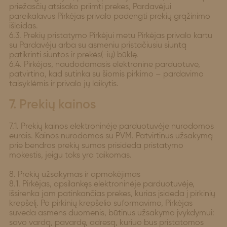
priežasčių atsisako priimti prekes, Pardavėjui
pareikalavus Pirkėjas privalo padengti prekių grąžinimo
išlaidas.
6.3. Prekių pristatymo Pirkėjui metu Pirkėjas privalo kartu
su Pardavėju arba su asmeniu pristačiusiu siuntą
patikrinti siuntos ir prekės(-ių) būklę.
6.4. Pirkėjas, naudodamasis elektronine parduotuve,
patvirtina, kad sutinka su šiomis pirkimo – pardavimo
taisyklėmis ir privalo jų laikytis.
7. Prekių kainos
7.1. Prekių kainos elektroninėje parduotuvėje nurodomos
eurais. Kainos nurodomos su PVM. Patvirtinus užsakymą
prie bendros prekių sumos prisideda pristatymo
mokestis, jeigu toks yra taikomas.
8. Prekių užsakymas ir apmokėjimas
8.1. Pirkėjas, apsilankęs elektroninėje parduotuvėje,
išsirenka jam patinkančias prekes, kurias įsideda į pirkinių
krepšelį. Po pirkinių krepšelio suformavimo, Pirkėjas
suveda asmens duomenis, būtinus užsakymo įvykdymui:
savo vardą, pavardę, adresą, kuriuo bus pristatomos