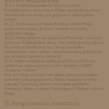
grąžinama nekokybiška prekė);
10.2.4. Grąžinama prekė turi būti tos pačios
komplektacijos, kokios buvo Pirkėjo gauta (šis punktas
netaikomas tuo atveju, kai grąžinama nekokybiška
prekė);
10.2.5. Pardavėjas turi teisę atsisakyti priimti Pirkėjo
grąžinamas prekes, jei buvo nesilaikoma prekių
grąžinimo sąlygų;
10.2.6. Prekių grąžinimas vykdomas Pardavėjo nustatytu
būdu per 14 (keturiolika) dienų nuo prekių gavimo dienos
(šis punktas netaikomas tuo atveju, kai prekė
nekokybiška - tokiu atveju vykdomas prekių grąžinimas
per įstatyminį garantinį terminą);
10.3. Tinkamos kokybės prekių grąžinimas ir keitimas
vykdomas vadovaujantis Civilinio kodekso 6.22810
straipsnio 1 dalimi;
10.4. Už Pirkėjo priimtas, bet vėliau atsisakytas prekes
sumokėti pinigai grąžinami į Pirkėjo sąskaitą ne vėliau
kaip per 5 (penkias) dienas nuo prekės grąžinimo
Pardavėjui dienos, nebent Pardavėjas ir Pirkėjas susitaria
kitaip.
11. Baigiamosios nuostatos