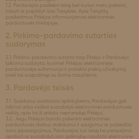
1.2. Pardavėjas pasilieka teisę bet kuriuo metu pakeisti,
taisyti ar papildyti šias Taisykles. Apie Taisyklių
pasikeitimus Pirkėjas informuojamas elektroninės
parduotuvės tinklapyje.
2. Pirkimo-pardavimo sutarties
sudarymas
2.1. Pirkimo-pardavimo sutartis tarp Pirkėjo ir Pardavėjo
laikoma sudaryta, kuomet Pirkėjas elektroninėje
parduotuvėje suformuoja ir pateikia prekių užsakymą,
prieš tai susipažinęs su šiomis taisyklėmis.
3. Pardavėjo teisės
3.1. Susidarius svarbioms aplinkybėms, Pardavėjas gali
laikinai arba visiškai sustabdyti elektroninės parduotuvės
veiklą, apie tai iš anksto nepranešęs Pirkėjui.
3.2. Jeigu Pirkėjas bando pakenkti elektroninės
parduotuvės darbui, stabilumui ir saugumui ar pažeidžia
savo įsipareigojimus, Pardavėjas turi teisę be perspėjimo
apriboti ar sustabdyti jam galimybę naudotis elektronine