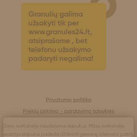
Granulių galima
užsakyti tik per
www.granules24.lt,
atsiprašome , bet
telefonu užsakymo
padaryti negalima!
Privatumo politika
Prekių pirkimo - pardavimo taisyklės
DUK
Savo svetainėje naudojame slapukus. Mūsų svetainėje
Lankytojų instruktavimas
esantys slapukai padeda užtikrinti geresnę interneto patirtį