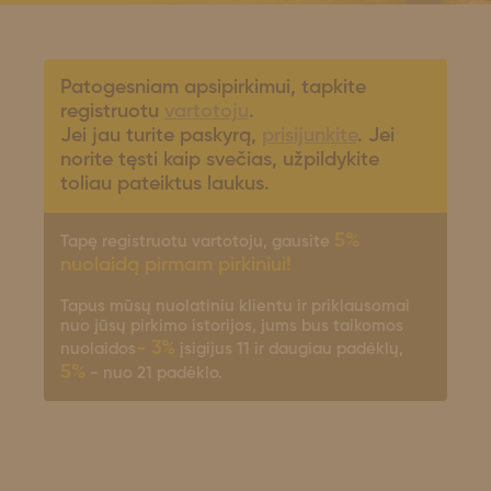
Patogesniam apsipirkimui, tapkite
registruotu
vartotoju
.
Jei jau turite paskyrą,
prisijunkite
. Jei
norite tęsti kaip svečias, užpildykite
toliau pateiktus laukus.
5%
Tapę registruotu vartotoju, gausite
nuolaidą pirmam pirkiniui!
Tapus mūsų nuolatiniu klientu ir priklausomai
nuo jūsų pirkimo istorijos, jums bus taikomos
- 3%
nuolaidos
įsigijus 11 ir daugiau padėklų,
5%
- nuo 21 padėklo.