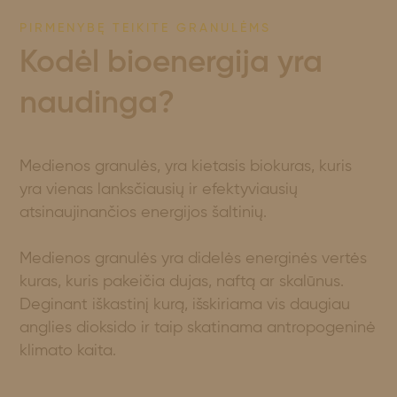
PIRMENYBĘ TEIKITE GRANULĖMS
Kodėl bioenergija yra
naudinga?
Medienos granulės, yra kietasis biokuras, kuris
yra vienas lanksčiausių ir efektyviausių
atsinaujinančios energijos šaltinių.
Medienos granulės yra didelės energinės vertės
kuras, kuris pakeičia dujas, naftą ar skalūnus.
Deginant iškastinį kurą, išskiriama vis daugiau
anglies dioksido ir taip skatinama antropogeninė
klimato kaita.