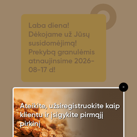
Laba diena!
Dėkojame už Jūsų
susidomėjimą!
Prekybą granulėmis
atnaujinsime 2026-
08-17 d!
×
Ateikite, užsiregistruokite kaip
Granulių galima
klientu ir įsigykite pirmąjį
užsakyti tik per
pirkinį
www.granules24.lt,